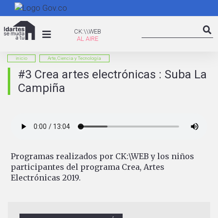
Pasar
al
Search
contenido
CK:\WEB
CK:\\WEB
Searc
principal
inicio
Arte, Ciencia y Tecnología
#3 Crea artes electrónicas : Suba La
Campiña
Programas realizados por CK:\WEB y los niños
participantes del programa Crea, Artes
Electrónicas 2019.