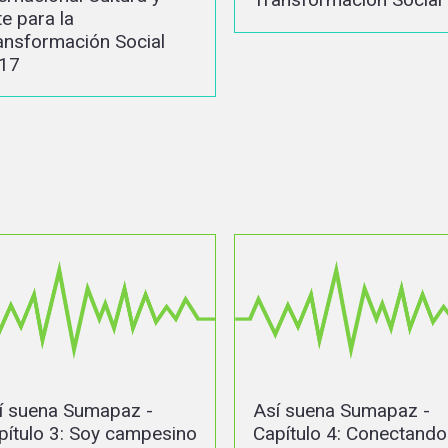
Transformación Social
Localidad de Bosa
sí suena Sumapaz -
Bogotá me suena - U
apítulo 4: Conectando
lugar en el mundo