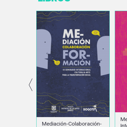
Memorias Seminario
Li
aboración-
Internacional Cultura y
Tr