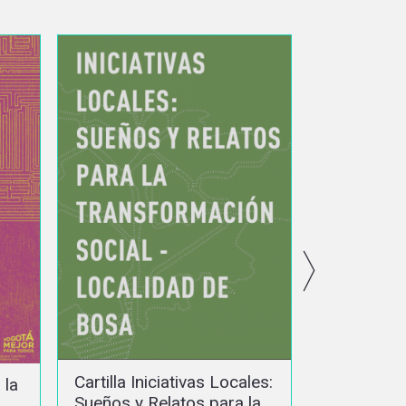
Cartilla In
les:
Cartilla Iniciativas Locales:
Sueños y 
la
Sueños y Relatos para la