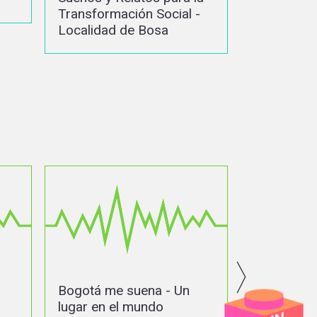
Transform
 -
Transformación Social -
Localidad
Localidad de los Mártires
Bolívar
n
Bogotá me suena - Sin
Así suen
olvido
Capítulo