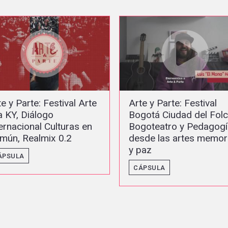
te y Parte: Festival
Vlog Idartes: Ciudad
gotá Ciudad del Folclor,
Deseo, Ballet de los Za
goteatro y Pedagogías
de Rusia, El Cine y Yo 
sde las artes memoria
Alejandro Riaño y muc
paz
más esta semana
ÁPSULA
CÁPSULA