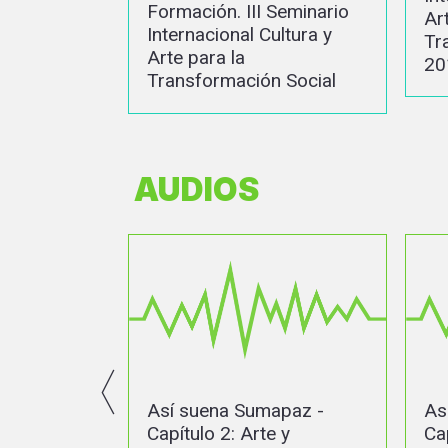
 Seminario
Arte para la
ultura y
Transformación Social
2017
n Social
AUDIOS
mapaz -
Así suena Sumapaz -
A
te y
Capítulo 3: Soy campesino
C