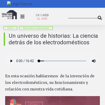
Pasar
al
Search
contenido
CK:\WEB
CK:\\WEB
principal
Searc
inicio
Arte, Ciencia y Tecnología
Un universo de historias: La ciencia
detrás de los electrodomésticos
En esta ocasión hablaremos de la invención de
los electrodomésticos, su funcionamiento y
relación con nuestra vida cotidiana.