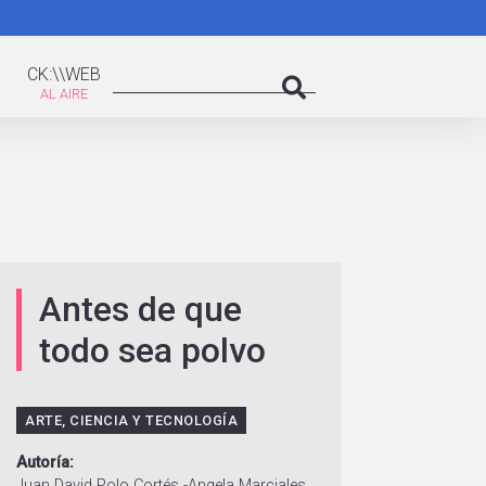
K:\WEB
Search
CK:\\WEB
Search
Antes de que
todo sea polvo
ARTE, CIENCIA Y TECNOLOGÍA
Autoría
Juan David Polo Cortés -Angela Marciales