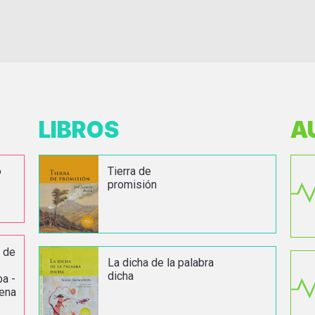
LIBROS
A
o
Tierra de
promisión
s de
La dicha de la palabra
dicha
a -
dena