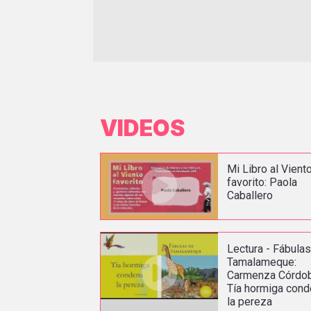
VIDEOS
Mi Libro al Vient
favorito: Paola
Caballero
Lectura - Fábula
Tamalameque:
Carmenza Córdob
Tía hormiga con
la pereza