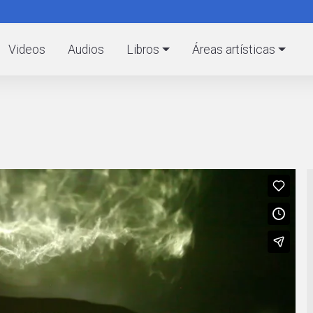
Pasar
al
C
contenido
Videos
Audios
Libros
Áreas artísticas
principal