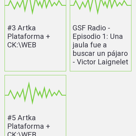
#3 Artka
GSF Radio -
Plataforma +
Episodio 1: Una
CK:\WEB
jaula fue a
buscar un pájaro
- Victor Laignelet
#5 Artka
Plataforma +
CK:\WEB