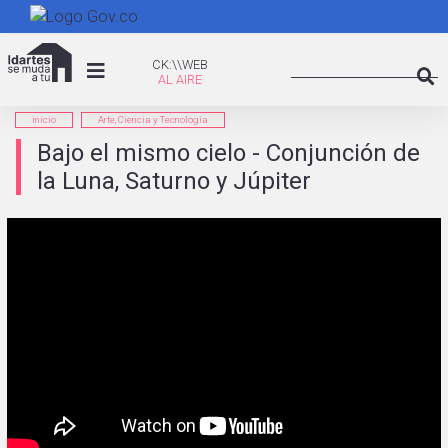
Pasar
al
Search
contenido
CK:\WEB
CK:\\WEB
principal
Searc
inicio
Arte, Ciencia y Tecnología
Bajo el mismo cielo - Conjunción de
la Luna, Saturno y Júpiter