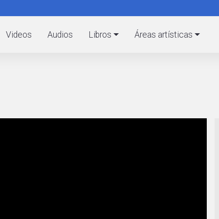
Pasar
al
C
contenido
Videos
Audios
Libros
Áreas artísticas
principal