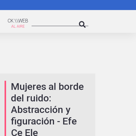
K:\WEB
Search
CK:\\WEB
Search
Mujeres al borde
del ruido:
Abstracción y
figuración - Efe
Ce Ele