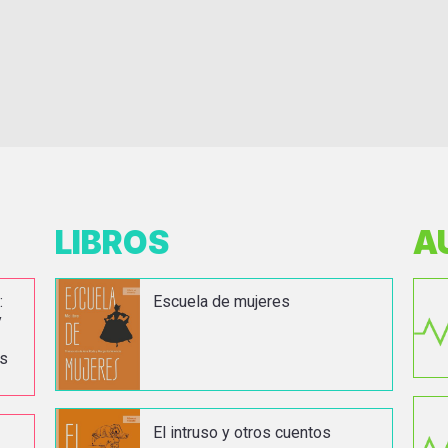
LIBROS
A
:
Escuela de mujeres
y
as
El intruso y otros cuentos