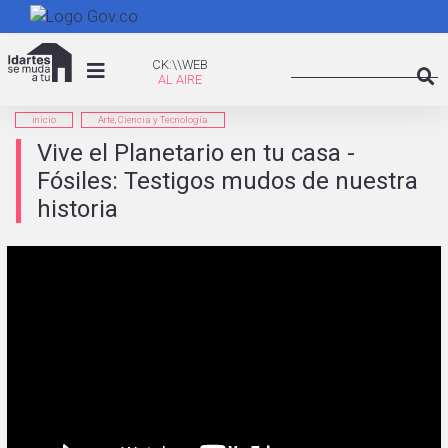
Pasar
al
Search
contenido
CK:\WEB
CK:\\WEB
principal
Searc
inicio
Arte, Ciencia y Tecnología
Vive el Planetario en tu casa -
Fósiles: Testigos mudos de nuestra
historia