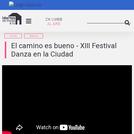
Pasar
al
Search
contenido
CK:\WEB
CK:\\WEB
principal
Searc
inicio
Danza
El camino es bueno - XIII Festival
Danza en la Ciudad