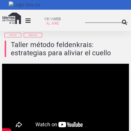
Pasar
al
Search
contenido
CK:\WEB
CK:\\WEB
principal
Searc
inicio
Danza
Taller método feldenkrais:
estrategias para aliviar el cuello