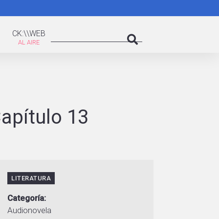
K:\WEB
Search
CK:\\WEB
Search
Capítulo 13
LITERATURA
Categoría
Audionovela