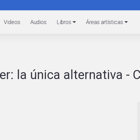
Pasar
al
C
contenido
Videos
Audios
Libros
Áreas artísticas
principal
r: la única alternativa - 