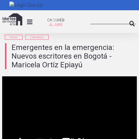
Pasar
al
Search
contenido
CK:\WEB
CK:\\WEB
principal
Searc
inicio
Literatura
Emergentes en la emergencia:
Nuevos escritores en Bogotá -
Maricela Ortíz Epiayú