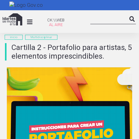
Pasar
al
Search
contenido
CK:\WEB
CK:\\WEB
Searc
principal
inicio
Multidisciplinar
Cartilla 2 - Portafolio para artistas, 5
elementos imprescindibles.