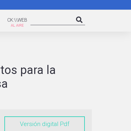
K:\WEB
Search
CK:\\WEB
Search
atos para la
sa
Versión digital