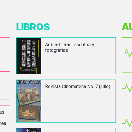
LIBROS
A
Ardila-Lleras: escritos y
-
fotografías
Revista Cinemateca No. 7 (julio)
cas
rea