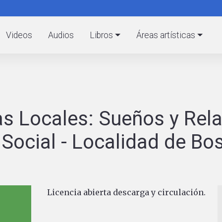
Pasar
al
C
contenido
Videos
Audios
Libros
Áreas artísticas
principal
ivas Locales: Sueños y Rel
Social - Localidad de Bo
Licencia abierta descarga y circulación.