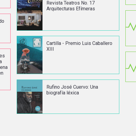
Revista Teatros No. 17
Arquitecturas Efímeras
do
Cartilla - Premio Luis Caballero
XIII
res
a
lena
en
Rufino José Cuervo: Una
biografía léxica