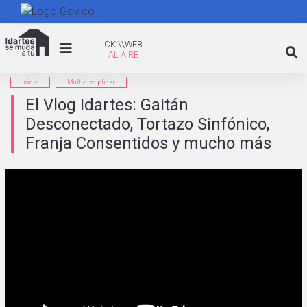
Pasar
al
Search
contenido
CK:\WEB
CK:\\WEB
principal
Searc
inicio
Multidisciplinar
El Vlog Idartes: Gaitán
Desconectado, Tortazo Sinfónico,
Franja Consentidos y mucho más