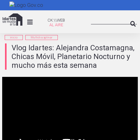
Pasar
al
Search
contenido
CK:\WEB
CK:\\WEB
principal
Searc
inicio
Multidisciplinar
Vlog Idartes: Alejandra Costamagna,
Chicas Móvil, Planetario Nocturno y
mucho más esta semana