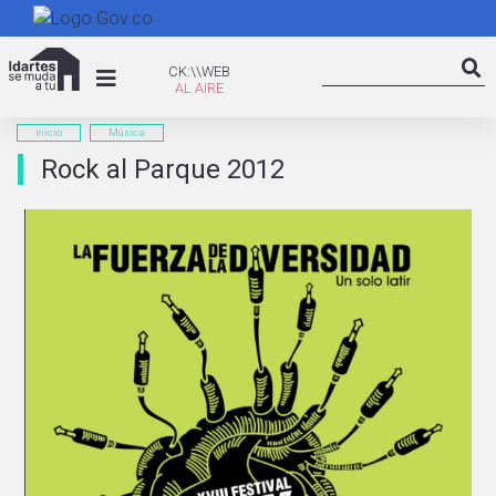
Pasar
al
Search
contenido
CK:\WEB
CK:\\WEB
Searc
principal
inicio
Música
Rock al Parque 2012