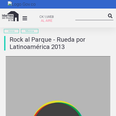
Pasar
al
Search
contenido
CK:\WEB
CK:\\WEB
Searc
principal
inicio
Música
Rock al Parque - Rueda por
Latinoamérica 2013