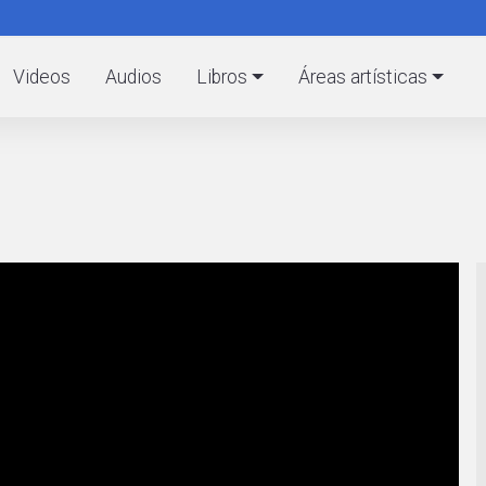
Pasar
al
C
contenido
Videos
Audios
Libros
Áreas artísticas
principal