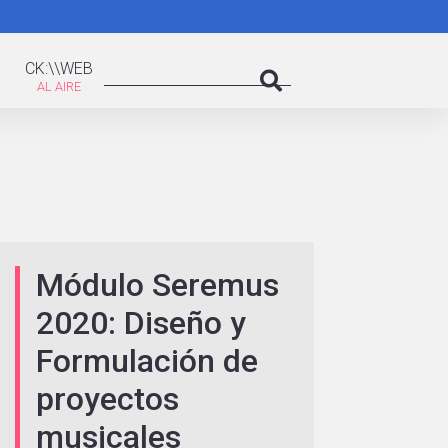
K:\WEB
Search
CK:\\WEB
Search
Módulo Seremus
2020: Diseño y
Formulación de
proyectos
musicales