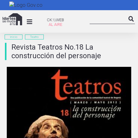
Pasar
al
Search
contenido
CK:\WEB
CK:\\WEB
Searc
principal
inicio
Teatro
Revista Teatros No.18 La
construcción del personaje