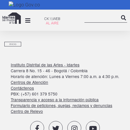
Pasar
al
Search
contenido
CK:\WEB
CK:\\WEB
Searc
principal
inicio
Instituto Distrital de las Artes - Idartes
Carrera 8 No. 15 - 46 - Bogotá / Colombia
Horario de atención: Lunes a Viernes 7:00 a.m. a 4:30 p.m.
Centros de Atención
Contáctenos
PBX: (+57) 601 379 5750
Transparencia y acceso a la información pública
Formulario de peticiones, quejas, reclamos y denuncias
Centro de Relevo