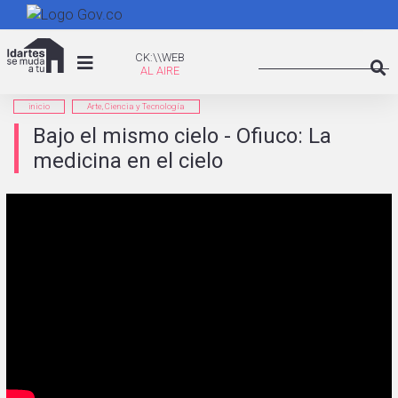
Pasar
al
Search
contenido
CK:\WEB
CK:\\WEB
principal
Searc
inicio
Arte, Ciencia y Tecnología
Bajo el mismo cielo - Ofiuco: La
medicina en el cielo