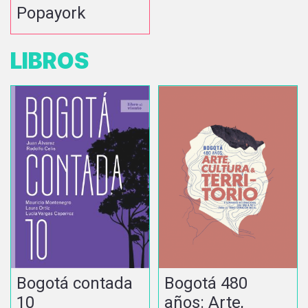
Popayork
LIBROS
Bogotá contada
Bogotá 480
10
años: Arte,