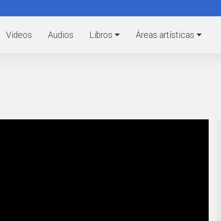
Pasar
al
C
contenido
Videos
Audios
Libros
Áreas artísticas
principal