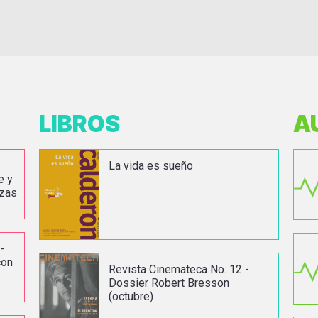
LIBROS
A
La vida es sueño
e y
azas
-
con
Revista Cinemateca No. 12 -
Dossier Robert Bresson
(octubre)