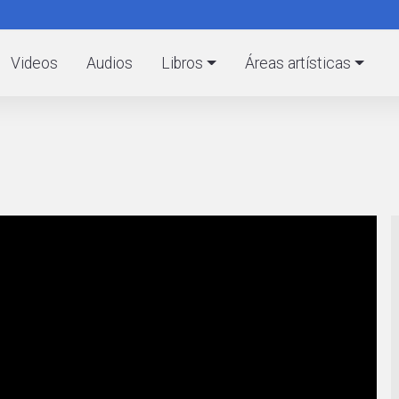
Pasar
al
C
contenido
Videos
Audios
Libros
Áreas artísticas
principal