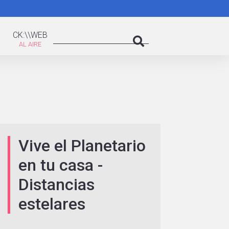
K:\WEB
Search
CK:\\WEB
Search
Vive el Planetario
en tu casa -
Distancias
estelares