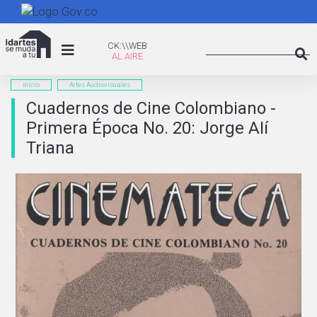
Pasar
al
Search
contenido
CK:\WEB
CK:\\WEB
principal
Searc
inicio
Artes Audiovisuales
Cuadernos de Cine Colombiano -
Primera Época No. 20: Jorge AIí
Triana