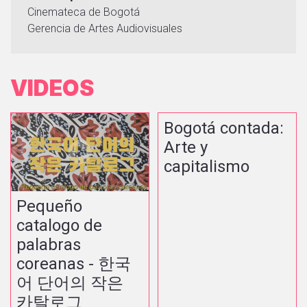
Cinemateca de Bogotá
Gerencia de Artes Audiovisuales
VIDEOS
Bogotá contada:
Arte y
capitalismo
Pequeño
catalogo de
palabras
coreanas - 한국
어 단어의 작은
카탈로그