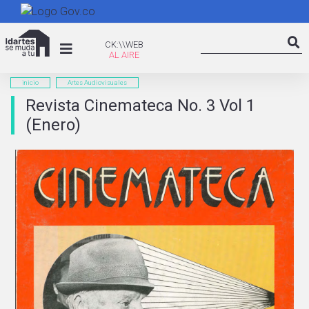
Pasar
al
Search
contenido
CK:\WEB
CK:\\WEB
Searc
principal
inicio
Artes Audiovisuales
Revista Cinemateca No. 3 Vol 1
(Enero)