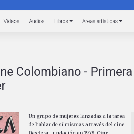
Pasar
al
C
contenido
Videos
Audios
Libros
Áreas artísticas
principal
ne Colombiano - Primera
r
Un grupo de mujeres lanzadas a la tarea
de hablar de sí mismas a través del cine.
Desde su fundación en 1978,
Cine-