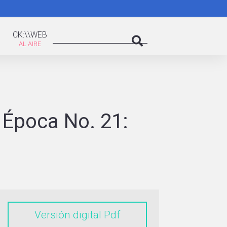
K:\WEB
Search
CK:\\WEB
Search
 Época No. 21:
Versión digital