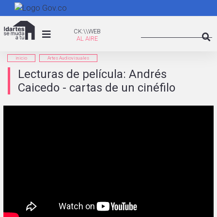
Pasar
al
Search
contenido
CK:\WEB
CK:\\WEB
principal
Searc
inicio
Artes Audiovisuales
Lecturas de película: Andrés
Caicedo - cartas de un cinéfilo