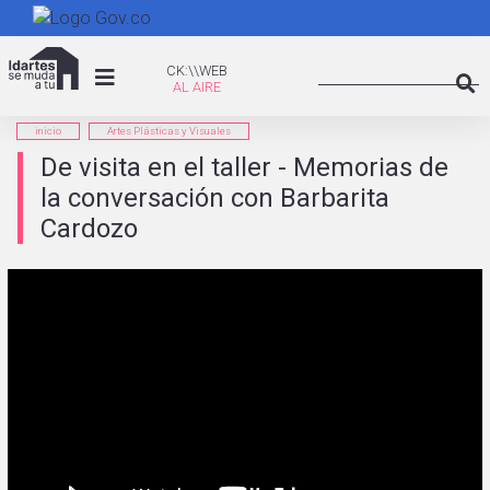
Pasar
al
Search
contenido
CK:\WEB
CK:\\WEB
principal
Searc
inicio
Artes Plásticas y Visuales
De visita en el taller - Memorias de
la conversación con Barbarita
Cardozo