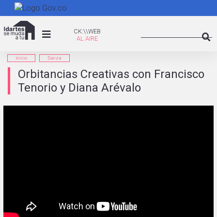
Pasar
al
Search
contenido
CK:\WEB
CK:\\WEB
principal
Searc
inicio
Danza
Orbitancias Creativas con Francisco
Tenorio y Diana Arévalo