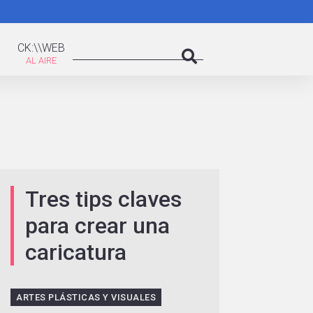
K:\WEB
Search
CK:\\WEB
Search
Tres tips claves
para crear una
caricatura
ARTES PLÁSTICAS Y VISUALES