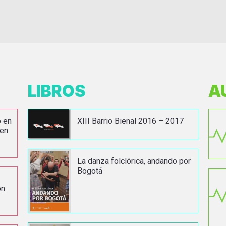
LIBROS
A
o en
XIII Barrio Bienal 2016 – 2017
 en
La danza folclórica, andando por
Bogotá
on