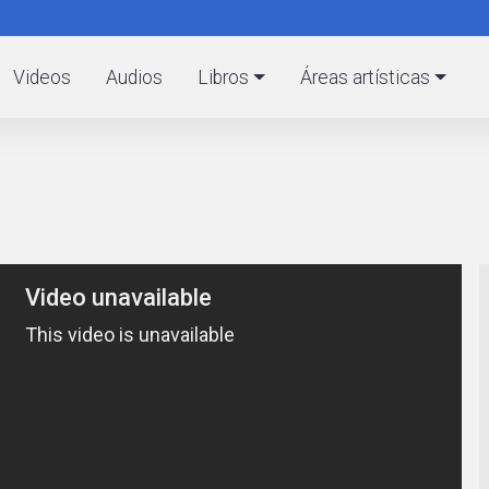
Pasar
al
C
contenido
Videos
Audios
Libros
Áreas artísticas
principal