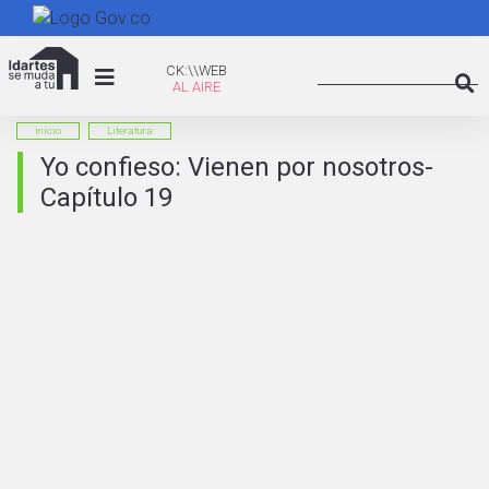
Pasar
al
Search
contenido
CK:\WEB
CK:\\WEB
principal
Searc
inicio
Literatura
Yo confieso: Vienen por nosotros-
Capítulo 19