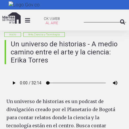
Pasar
al
Search
contenido
CK:\WEB
CK:\\WEB
principal
Searc
inicio
Arte, Ciencia y Tecnología
Un universo de historias - A medio
camino entre el arte y la ciencia:
Erika Torres
Un universo de historias es un podcast de
divulgación creado por el Planetario de Bogotá
para contar relatos donde la ciencia y la
tecnología están en el centro. Busca contar