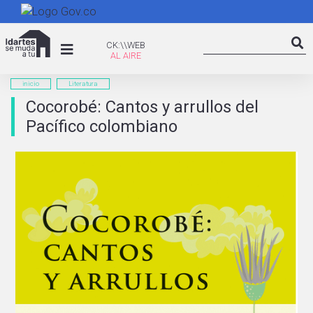
Pasar
al
Search
contenido
CK:\WEB
CK:\\WEB
Searc
principal
inicio
Literatura
Cocorobé: Cantos y arrullos del
Pacífico colombiano