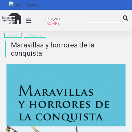
Pasar
al
Search
contenido
CK:\WEB
CK:\\WEB
Searc
principal
inicio
Literatura
Maravillas y horrores de la
conquista