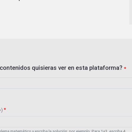
contenidos quisieras ver en esta plataforma?
=)
lema matemático y escriba la solución; por ejemplo: Para 1+3, escriba 4.