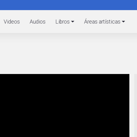
Pasar
al
C
contenido
Videos
Audios
Libros
Áreas artísticas
principal