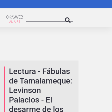
K:\WEB
Search
CK:\\WEB
Search
Lectura - Fábulas
de Tamalameque:
Levinson
Palacios - El
desarme de los