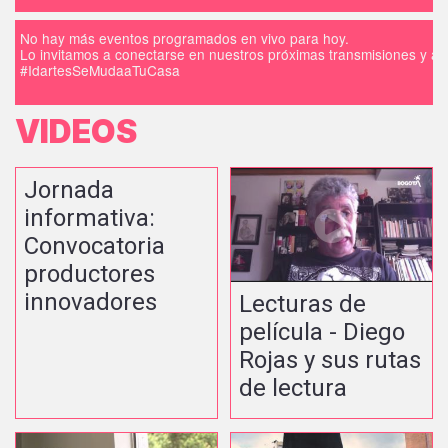
No hay más eventos programados en vivo para hoy.
Lo invitamos a conectarse en nuestros próximas transmisiones y a d
#IdartesSeMudaaTuCasa
VIDEOS
Jornada
informativa:
Convocatoria
productores
innovadores
Lecturas de
película - Diego
Rojas y sus rutas
de lectura