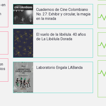
o en
Cuadernos de Cine Colombiano
n
No. 27: Exhibir y circular, la magia
en la mirada
El vuelo de la libélula. 40 años
de La Libélula Dorada
on
Laboratorio Engala LABanda
rios