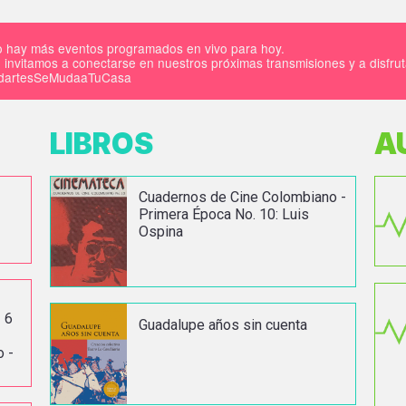
 hay más eventos programados en vivo para hoy.
 invitamos a conectarse en nuestros próximas transmisiones y a disfru
IdartesSeMudaaTuCasa
LIBROS
A
Cuadernos de Cine Colombiano -
Primera Época No. 10: Luis
Ospina
 6
Guadalupe años sin cuenta
o -