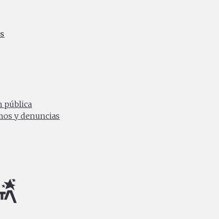
es
ia
0 a.m. a 4:30 p.m.
n pública
amos y denuncias