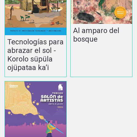
Al amparo del
bosque
Tecnologías para
abrazar el sol -
Korolo süpüla
ojüpataa ka’i