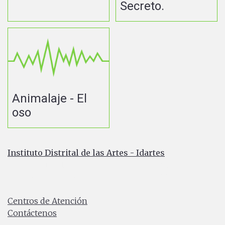
Secreto.
Animalaje - El
oso
Instituto Distrital de las Artes - Idartes
Carrera 8 No. 15 - 46 - Bogotá / Colombia
Horario de atención: Lunes a Viernes 7:00 a.m. a 4:30
p.m.
Centros de Atención
Contáctenos
PBX: (+57) 601 379 5750