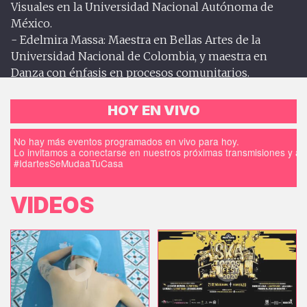
Visuales en la Universidad Nacional Autónoma de
México.
- Edelmira Massa: Maestra en Bellas Artes de la
Universidad Nacional de Colombia, y maestra en
Danza con énfasis en procesos comunitarios.
HOY EN VIVO
No hay más eventos programados en vivo para hoy.
Lo invitamos a conectarse en nuestros próximas transmisiones y a d
#IdartesSeMudaaTuCasa
VIDEOS