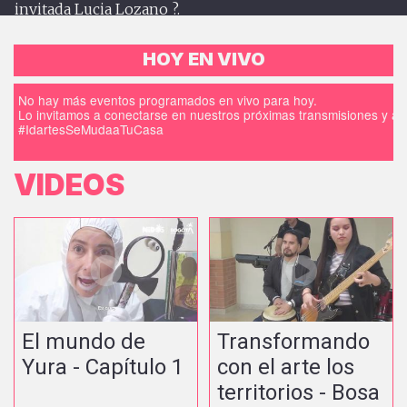
invitada Lucia Lozano ?.
HOY EN VIVO
No hay más eventos programados en vivo para hoy.
Lo invitamos a conectarse en nuestros próximas transmisiones y a d
#IdartesSeMudaaTuCasa
VIDEOS
El mundo de
Transformando
Yura - Capítulo 1
con el arte los
territorios - Bosa