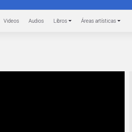
Pasar
al
C
contenido
Videos
Audios
Libros
Áreas artísticas
principal