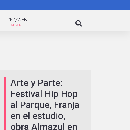
K:\WEB
Search
CK:\\WEB
Search
Arte y Parte:
Festival Hip Hop
al Parque, Franja
en el estudio,
obra Almazul en