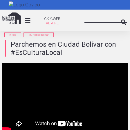
Pasar
al
Search
contenido
CK:\WEB
CK:\\WEB
principal
Searc
inicio
Multidisciplinar
Parchemos en Ciudad Bolívar con
#EsCulturaLocal