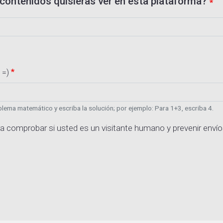
contenidos quisieras ver en esta plataforma?
 =)
lema matemático y escriba la solución; por ejemplo: Para 1+3, escriba 4.
a comprobar si usted es un visitante humano y prevenir enví