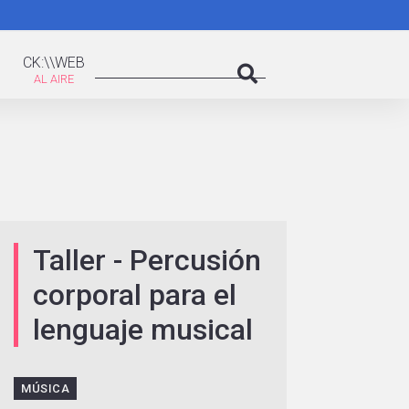
K:\WEB
Search
CK:\\WEB
Search
Taller - Percusión
corporal para el
lenguaje musical
MÚSICA