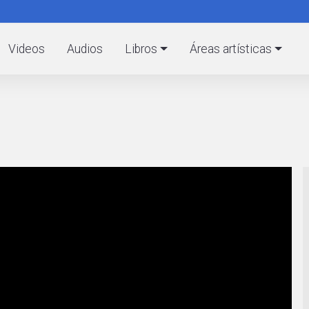
Pasar
al
C
contenido
Videos
Audios
Libros
Áreas artísticas
principal