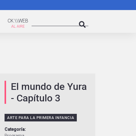
K:\WEB
Search
CK:\\WEB
Search
El mundo de Yura
- Capítulo 3
ARTE PARA LA PRIMERA INFANCIA
Categoría
Programa