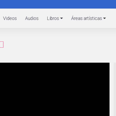
Pasar
al
C
contenido
Videos
Audios
Libros
Áreas artísticas
principal