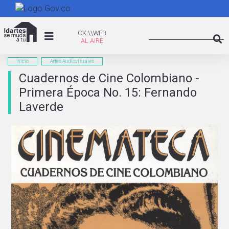
Pasar
al
Search
contenido
CK:\WEB
CK:\\WEB
principal
Searc
inicio
Artes Audiovisuales
Cuadernos de Cine Colombiano -
Primera Época No. 15: Fernando
Laverde