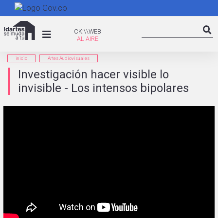
Pasar
al
Search
contenido
CK:\WEB
CK:\\WEB
Searc
principal
inicio
Artes Audiovisuales
Investigación hacer visible lo
invisible - Los intensos bipolares