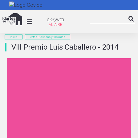
Pasar
al
Search
contenido
CK:\WEB
CK:\\WEB
Searc
principal
inicio
Artes Plásticas y Visuales
VIII Premio Luis Caballero - 2014