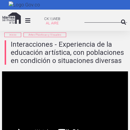
Pasar
al
Search
contenido
CK:\WEB
CK:\\WEB
principal
Searc
inicio
Artes Plásticas y Visuales
Interacciones - Experiencia de la
educación artística, con poblaciones
en condición o situaciones diversas