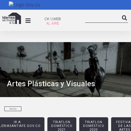
Skip
to
Search
main
CK:\WEB
CK:\\WEB
Searc
content
Artes Plásticas y Visuales
inicio
IR A
TRIATLON
TRIATLON
FESTIVA
LERIASANTAFE.GOV.CO
DOMÉSTICO
DOMÉSTICO
DE LAS
2021
2020
ARTES