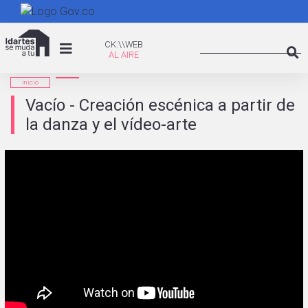
Pasar
al
Search
contenido
CK:\WEB
CK:\\WEB
principal
Searc
inicio
Vacío - Creación escénica a partir de
la danza y el vídeo-arte